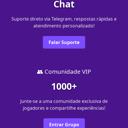
Chat
Suporte direto via Telegram, respostas rápidas e
atendimento personalizado!
Falar Suporte
👥 Comunidade VIP
1000+
Junte-se a uma comunidade exclusiva de
jogadores e compartilhe experiências!
Entrar Grupo