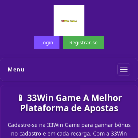
Login
Registrar-se
Menu
📱 33Win Game A Melhor
Plataforma de Apostas
Cadastre-se na 33Win Game para ganhar bônus
no cadastro e em cada recarga. Com a 33Win