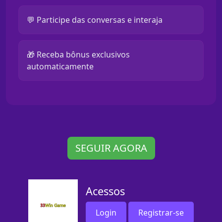
💬 Participe das conversas e interaja
🎁 Receba bônus exclusivos
automaticamente
SEGUIR AGORA
Acessos
Login
Registrar-se