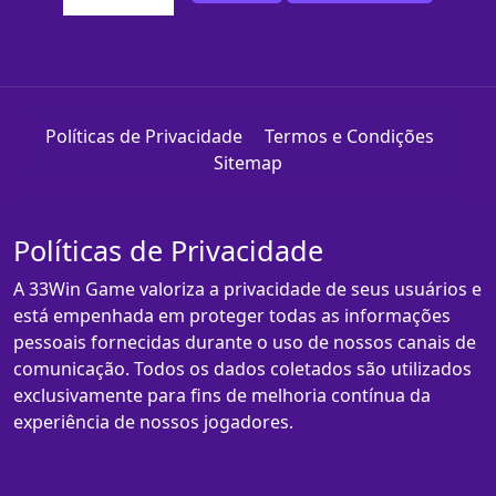
Políticas de Privacidade
Termos e Condições
Sitemap
Políticas de Privacidade
A 33Win Game valoriza a privacidade de seus usuários e
está empenhada em proteger todas as informações
pessoais fornecidas durante o uso de nossos canais de
comunicação. Todos os dados coletados são utilizados
exclusivamente para fins de melhoria contínua da
experiência de nossos jogadores.