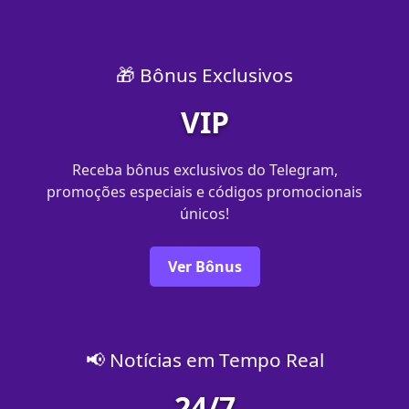
🎁 Bônus Exclusivos
VIP
Receba bônus exclusivos do Telegram,
promoções especiais e códigos promocionais
únicos!
Ver Bônus
📢 Notícias em Tempo Real
24/7