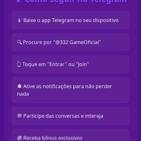
📱 Baixe o app Telegram no seu dispositivo
🔍 Procure por "@332 GameOficial"
👆 Toque em "Entrar" ou "Join"
🔔 Ative as notificações para não perder
nada
💬 Participe das conversas e interaja
🎁 Receba bônus exclusivos