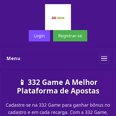
Login
Registrar-se
Menu
📱 332 Game A Melhor
Plataforma de Apostas
Cadastre-se na 332 Game para ganhar bônus no
cadastro e em cada recarga. Com a 332 Game,