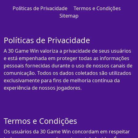
Políticas de Privacidade
Termos e Condições
Sitemap
Políticas de Privacidade
A 30 Game Win valoriza a privacidade de seus usuários
e está empenhada em proteger todas as informações
pessoais fornecidas durante o uso de nossos canais de
comunicação. Todos os dados coletados são utilizados
exclusivamente para fins de melhoria contínua da
experiência de nossos jogadores.
Termos e Condições
Os usuários da 30 Game Win concordam em respeitar