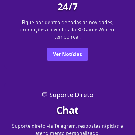
24/7
Fique por dentro de todas as novidades,
promoções e eventos da 30 Game Win em
tempo real!
Ver Notícias
💬 Suporte Direto
Chat
Suporte direto via Telegram, respostas rápidas e
atendimento personalizado!