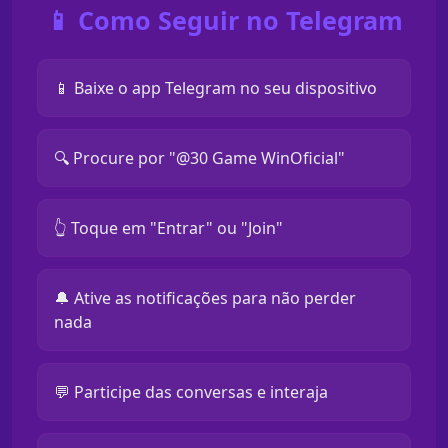
📱 Como Seguir no Telegram
📱 Baixe o app Telegram no seu dispositivo
🔍 Procure por "@30 Game WinOficial"
👆 Toque em "Entrar" ou "Join"
🔔 Ative as notificações para não perder
nada
💬 Participe das conversas e interaja