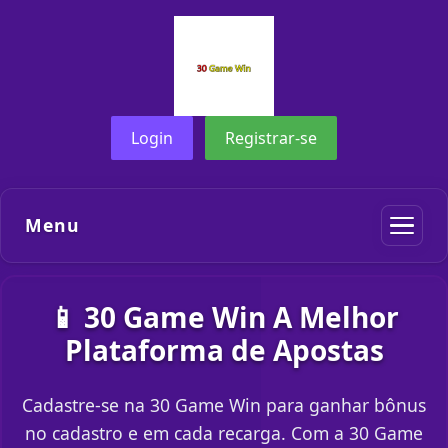
Login
Registrar-se
Menu
📱 30 Game Win A Melhor
Plataforma de Apostas
Cadastre-se na 30 Game Win para ganhar bônus
no cadastro e em cada recarga. Com a 30 Game