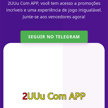
2UUu Com APP, você tem acesso a promoções
incríveis e uma experiência de jogo inigualável.
Junte-se aos vencedores agora!
SEGUIR NO TELEGRAM