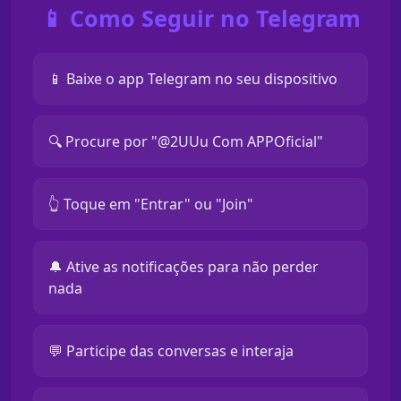
📱 Como Seguir no Telegram
📱 Baixe o app Telegram no seu dispositivo
🔍 Procure por "@2UUu Com APPOficial"
👆 Toque em "Entrar" ou "Join"
🔔 Ative as notificações para não perder
nada
💬 Participe das conversas e interaja