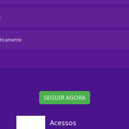
a
aticamente
SEGUIR AGORA
Acessos