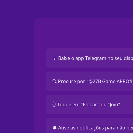
📱 Baixe o app Telegram no seu disp
🔍 Procure por "@27B Game APPOfic
👆 Toque em "Entrar" ou "Join"
🔔 Ative as notificações para não p