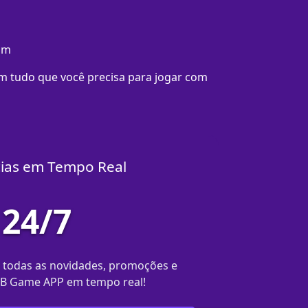
am
 tem tudo que você precisa para jogar com
cias em Tempo Real
24/7
e todas as novidades, promoções e
7B Game APP em tempo real!