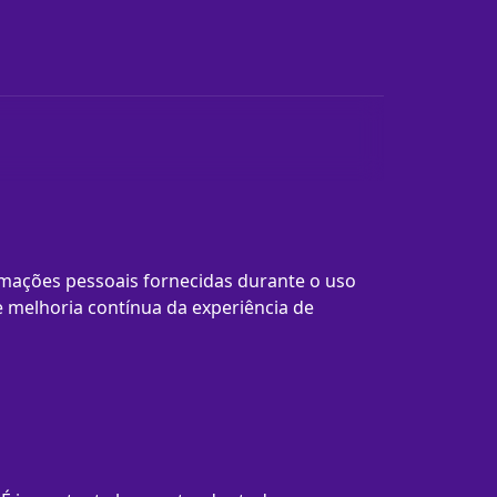
rmações pessoais fornecidas durante o uso
e melhoria contínua da experiência de