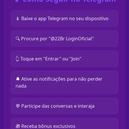
📱 Baixe o app Telegram no seu dispositivo
🔍 Procure por "@22Br LoginOficial"
👆 Toque em "Entrar" ou "Join"
🔔 Ative as notificações para não perder
nada
💬 Participe das conversas e interaja
🎁 Receba bônus exclusivos