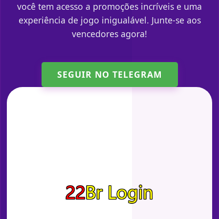
você tem acesso a promoções incríveis e uma
experiência de jogo inigualável. Junte-se aos
vencedores agora!
SEGUIR NO TELEGRAM