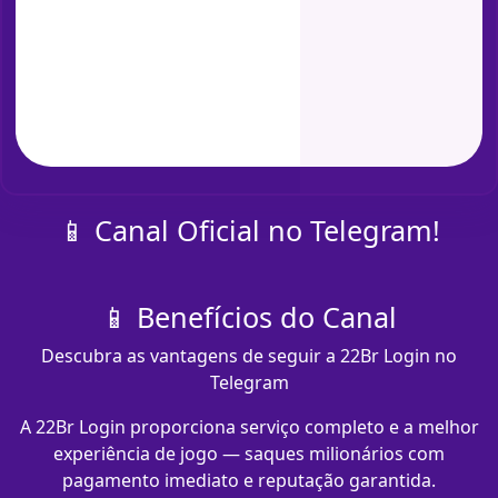
📱 Canal Oficial no Telegram!
📱 Benefícios do Canal
Descubra as vantagens de seguir a 22Br Login no
Telegram
A 22Br Login proporciona serviço completo e a melhor
experiência de jogo — saques milionários com
pagamento imediato e reputação garantida.