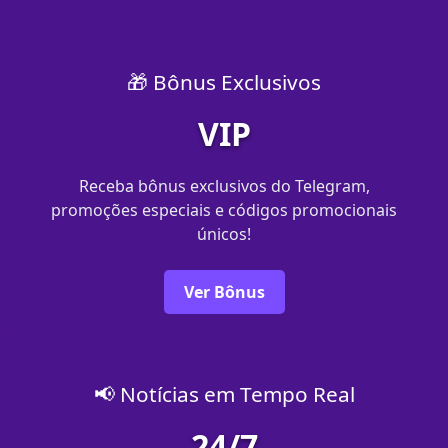
🎁 Bônus Exclusivos
VIP
Receba bônus exclusivos do Telegram,
promoções especiais e códigos promocionais
únicos!
Ver Bônus
📢 Notícias em Tempo Real
24/7