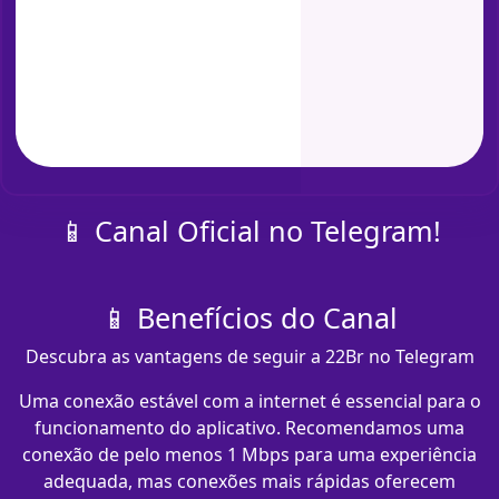
📱 Canal Oficial no Telegram!
📱 Benefícios do Canal
Descubra as vantagens de seguir a 22Br no Telegram
Uma conexão estável com a internet é essencial para o
funcionamento do aplicativo. Recomendamos uma
conexão de pelo menos 1 Mbps para uma experiência
adequada, mas conexões mais rápidas oferecem