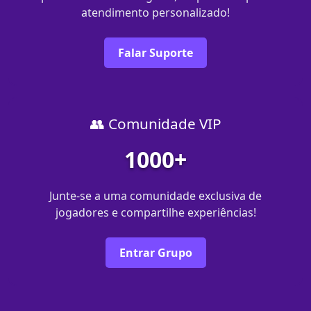
atendimento personalizado!
Falar Suporte
👥 Comunidade VIP
1000+
Junte-se a uma comunidade exclusiva de
jogadores e compartilhe experiências!
Entrar Grupo