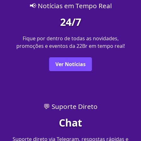
📢 Notícias em Tempo Real
24/7
Fique por dentro de todas as novidades,
promoções e eventos da 22Br em tempo real!
Ver Notícias
💬 Suporte Direto
Chat
Suporte direto via Telegram, respostas rápidas e