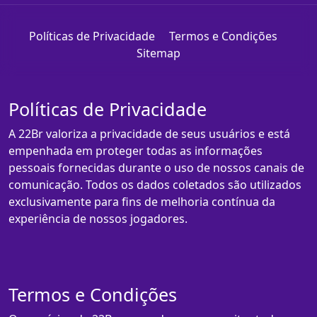
Políticas de Privacidade
Termos e Condições
Sitemap
Políticas de Privacidade
A 22Br valoriza a privacidade de seus usuários e está
empenhada em proteger todas as informações
pessoais fornecidas durante o uso de nossos canais de
comunicação. Todos os dados coletados são utilizados
exclusivamente para fins de melhoria contínua da
experiência de nossos jogadores.
Termos e Condições