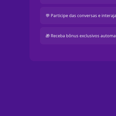
💬 Participe das conversas e interaj
🎁 Receba bônus exclusivos autom