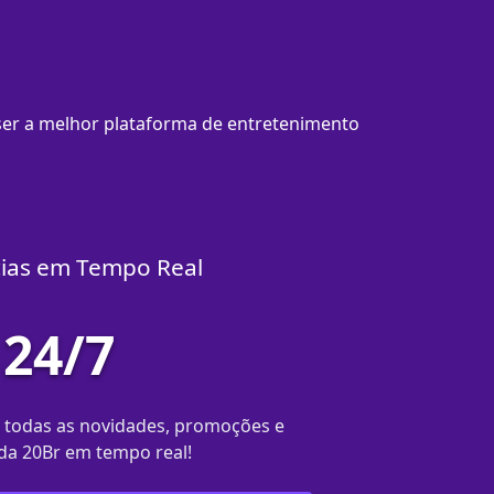
a ser a melhor plataforma de entretenimento
cias em Tempo Real
24/7
e todas as novidades, promoções e
da 20Br em tempo real!