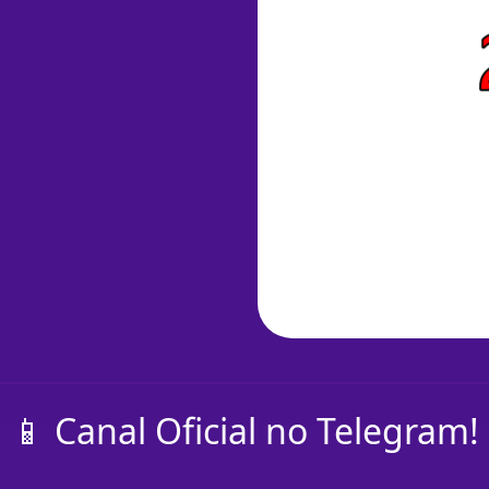
📱 Canal Oficial no Telegram!