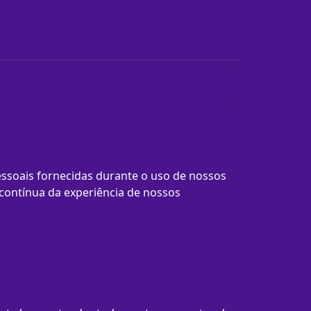
essoais fornecidas durante o uso de nossos
 contínua da experiência de nossos