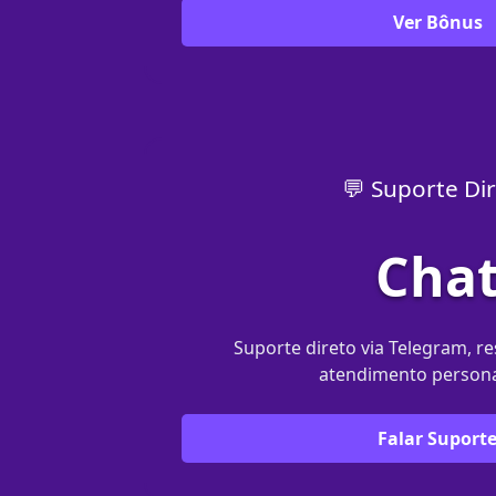
Ver Bônus
💬 Suporte Di
Cha
Suporte direto via Telegram, r
atendimento persona
Falar Suport