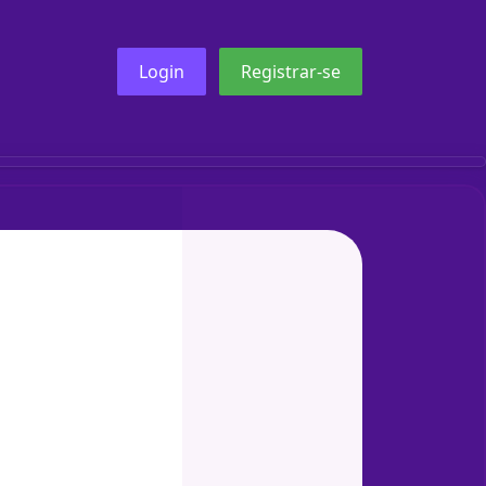
Login
Registrar-se