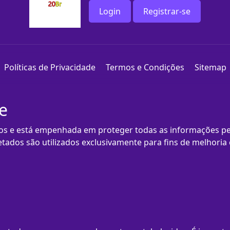
Login
Registrar-se
Políticas de Privacidade
Termos e Condições
Sitemap
de
rios e está empenhada em proteger todas as informações p
tados são utilizados exclusivamente para fins de melhoria