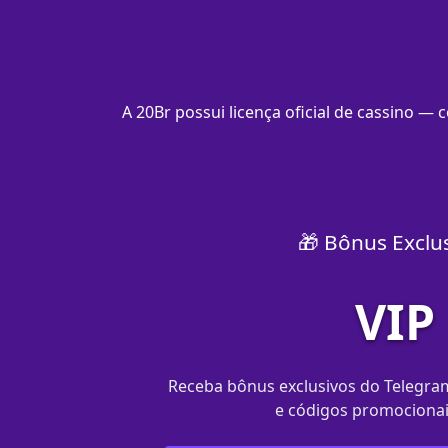
A 20Br possui licença oficial de cassino —
🎁 Bônus Exclu
VIP
Receba bônus exclusivos do Telegra
e códigos promocionai