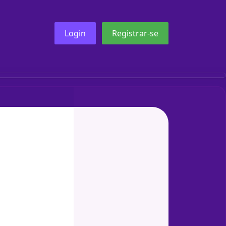
Login
Registrar-se