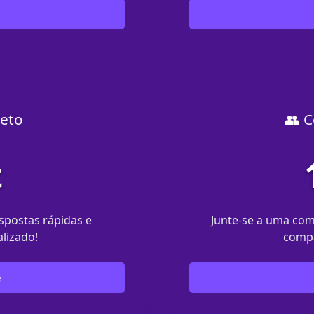
reto
👥 
t
espostas rápidas e
Junte-se a uma com
lizado!
compa
e