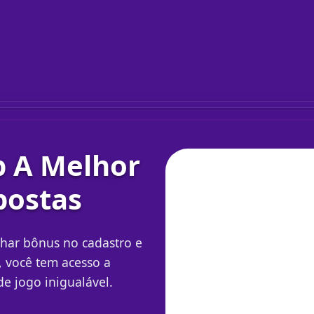
p A Melhor
postas
har bônus no cadastro e
 você tem acesso a
e jogo inigualável.