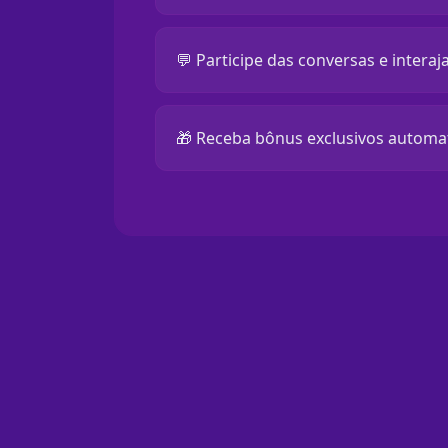
💬 Participe das conversas e interaj
🎁 Receba bônus exclusivos autom