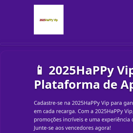
📱 2025HaPPy Vi
Plataforma de A
Cadastre-se na 2025HaPPy Vip para gan
em cada recarga. Com a 2025HaPPy Vip,
promoções incríveis e uma experiência d
Junte-se aos vencedores agora!