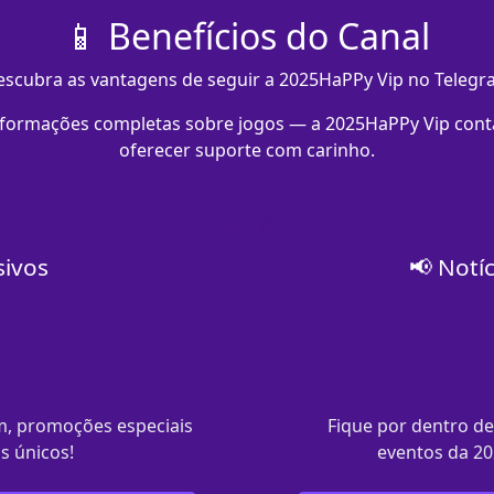
📱 Benefícios do Canal
scubra as vantagens de seguir a 2025HaPPy Vip no Teleg
informações completas sobre jogos — a 2025HaPPy Vip cont
oferecer suporte com carinho.
sivos
📢 Notí
m, promoções especiais
Fique por dentro d
s únicos!
eventos da 20