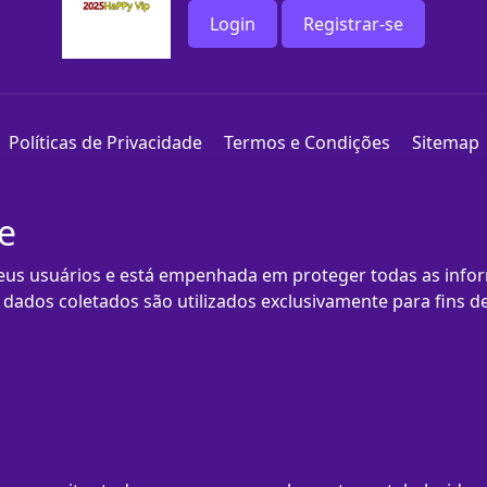
Login
Registrar-se
Políticas de Privacidade
Termos e Condições
Sitemap
de
seus usuários e está empenhada em proteger todas as info
dados coletados são utilizados exclusivamente para fins d