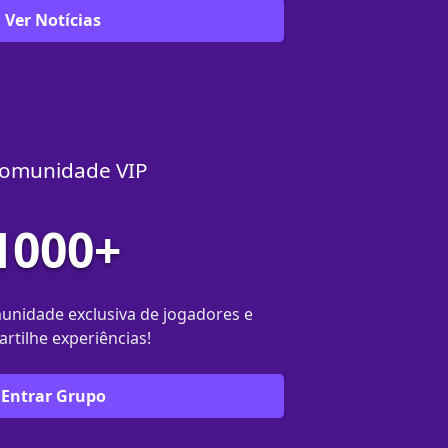
Ver Notícias
Comunidade VIP
1000+
unidade exclusiva de jogadores e
rtilhe experiências!
Entrar Grupo