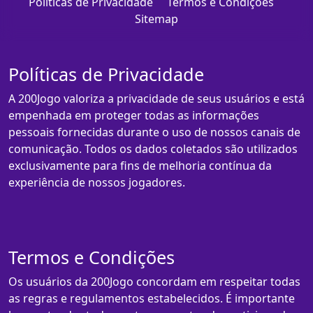
Políticas de Privacidade
Termos e Condições
Sitemap
Políticas de Privacidade
A 200Jogo valoriza a privacidade de seus usuários e está
empenhada em proteger todas as informações
pessoais fornecidas durante o uso de nossos canais de
comunicação. Todos os dados coletados são utilizados
exclusivamente para fins de melhoria contínua da
experiência de nossos jogadores.
Termos e Condições
Os usuários da 200Jogo concordam em respeitar todas
as regras e regulamentos estabelecidos. É importante