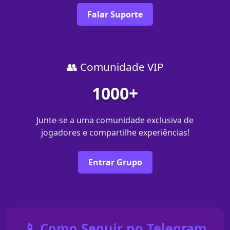
Falar Suporte
👥 Comunidade VIP
1000+
Junte-se a uma comunidade exclusiva de
jogadores e compartilhe experiências!
Entrar Grupo
📱 Como Seguir no Telegram