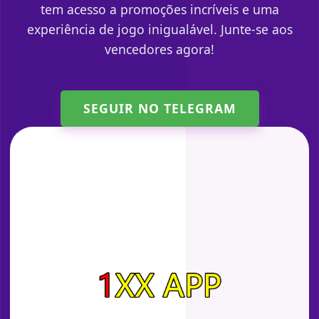
tem acesso a promoções incríveis e uma
experiência de jogo inigualável. Junte-se aos
vencedores agora!
SEGUIR NO TELEGRAM