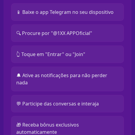
📱 Baixe o app Telegram no seu dispositivo
🔍 Procure por "@1XX APPOficial"
👆 Toque em "Entrar" ou "Join"
🔔 Ative as notificações para não perder
nada
💬 Participe das conversas e interaja
🎁 Receba bônus exclusivos
automaticamente