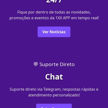
Fique por dentro de todas as novidades,
promoções e eventos da 1XX APP em tempo real!
Ver Notícias
💬 Suporte Direto
Chat
Suporte direto via Telegram, respostas rápidas e
atendimento personalizado!