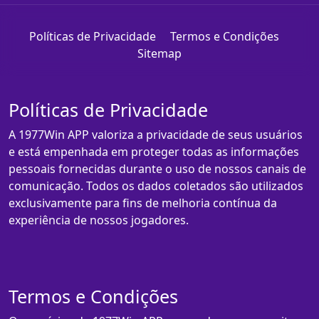
Políticas de Privacidade
Termos e Condições
Sitemap
Políticas de Privacidade
A 1977Win APP valoriza a privacidade de seus usuários
e está empenhada em proteger todas as informações
pessoais fornecidas durante o uso de nossos canais de
comunicação. Todos os dados coletados são utilizados
exclusivamente para fins de melhoria contínua da
experiência de nossos jogadores.
Termos e Condições