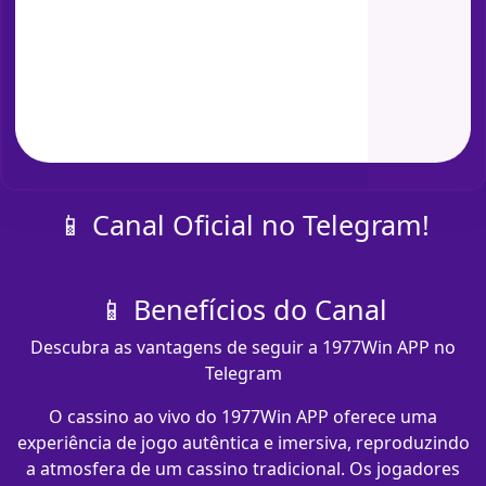
📱 Canal Oficial no Telegram!
📱 Benefícios do Canal
Descubra as vantagens de seguir a 1977Win APP no
Telegram
O cassino ao vivo do 1977Win APP oferece uma
experiência de jogo autêntica e imersiva, reproduzindo
a atmosfera de um cassino tradicional. Os jogadores