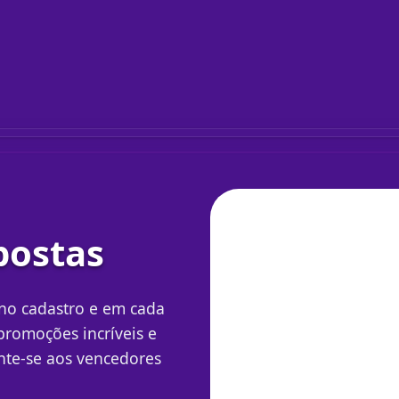
postas
no cadastro e em cada
promoções incríveis e
unte-se aos vencedores