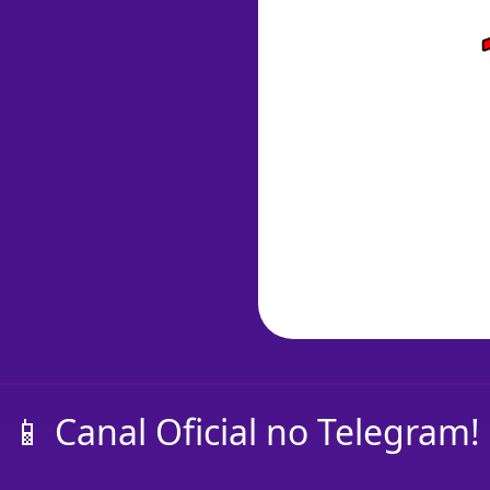
📱 Canal Oficial no Telegram!