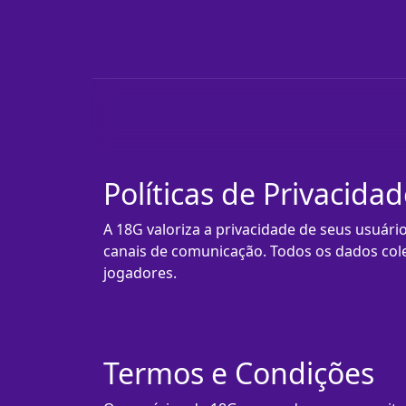
Políticas de Privacida
A 18G valoriza a privacidade de seus usuár
canais de comunicação. Todos os dados cole
jogadores.
Termos e Condições