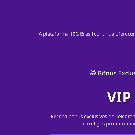
A plataforma 18G Brasil continua oferec
🎁 Bônus Exclu
VIP
Receba bônus exclusivos do Telegra
e códigos promocionai