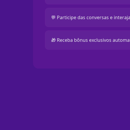
💬 Participe das conversas e interaj
🎁 Receba bônus exclusivos autom