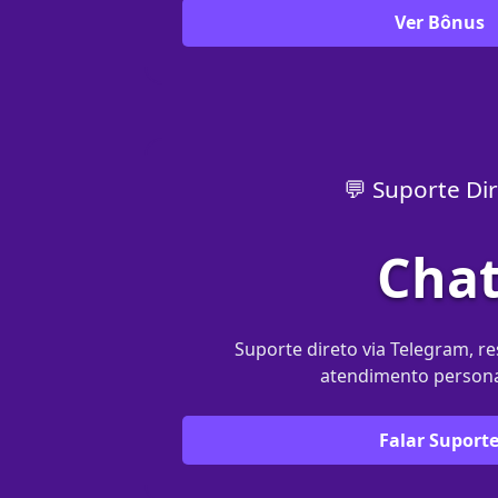
Ver Bônus
💬 Suporte Di
Cha
Suporte direto via Telegram, r
atendimento persona
Falar Suport