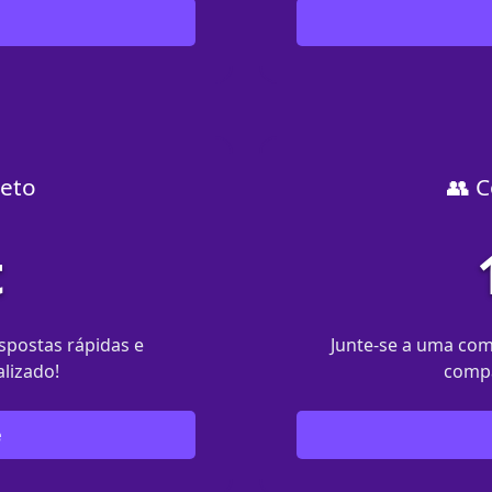
reto
👥 
t
espostas rápidas e
Junte-se a uma com
lizado!
compa
e