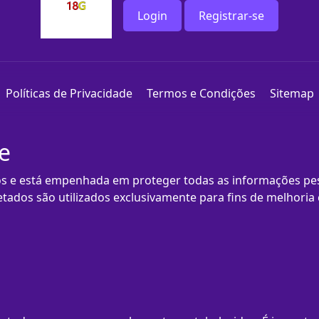
Login
Registrar-se
Políticas de Privacidade
Termos e Condições
Sitemap
de
ios e está empenhada em proteger todas as informações pe
tados são utilizados exclusivamente para fins de melhoria