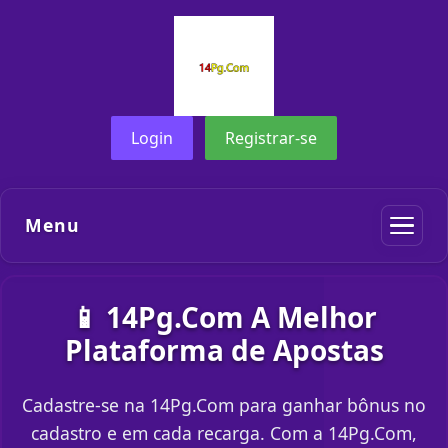
Login
Registrar-se
Menu
📱 14Pg.Com A Melhor
Plataforma de Apostas
Cadastre-se na 14Pg.Com para ganhar bônus no
cadastro e em cada recarga. Com a 14Pg.Com,