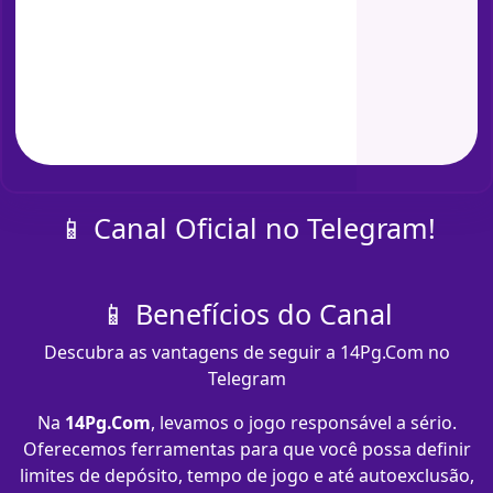
📱 Canal Oficial no Telegram!
📱 Benefícios do Canal
Descubra as vantagens de seguir a 14Pg.Com no
Telegram
Na
14Pg.Com
, levamos o jogo responsável a sério.
Oferecemos ferramentas para que você possa definir
limites de depósito, tempo de jogo e até autoexclusão,