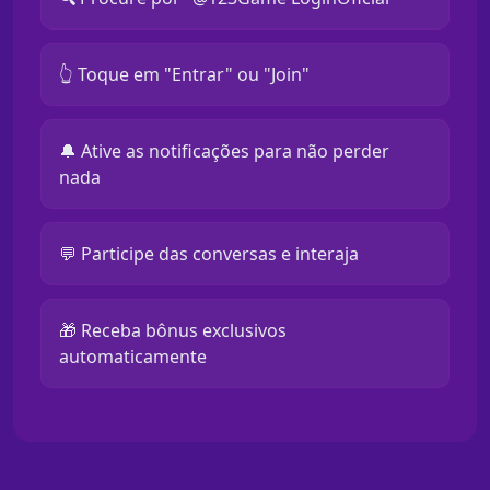
👆 Toque em "Entrar" ou "Join"
🔔 Ative as notificações para não perder
nada
💬 Participe das conversas e interaja
🎁 Receba bônus exclusivos
automaticamente