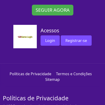
SEGUIR AGORA
Acessos
Login
Registrar-se
Políticas de Privacidade
Termos e Condições
Sitemap
Políticas de Privacidade