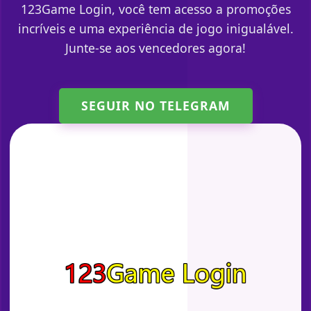
123Game Login, você tem acesso a promoções
incríveis e uma experiência de jogo inigualável.
Junte-se aos vencedores agora!
SEGUIR NO TELEGRAM