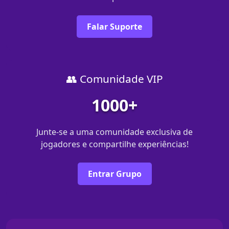
Falar Suporte
👥 Comunidade VIP
1000+
Junte-se a uma comunidade exclusiva de
jogadores e compartilhe experiências!
Entrar Grupo