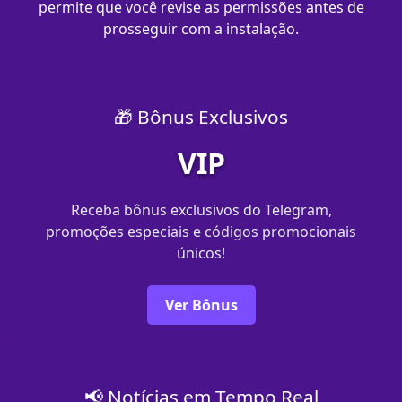
permite que você revise as permissões antes de
prosseguir com a instalação.
🎁 Bônus Exclusivos
VIP
Receba bônus exclusivos do Telegram,
promoções especiais e códigos promocionais
únicos!
Ver Bônus
📢 Notícias em Tempo Real